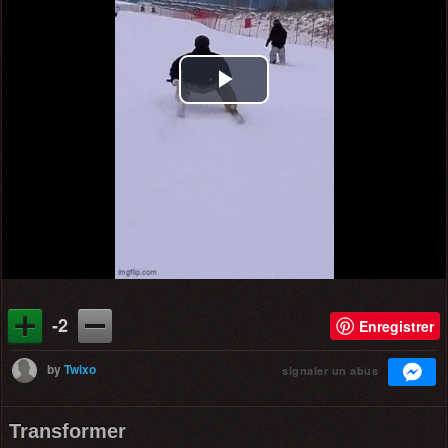
Play
Video
-2
Enregistrer
by
Twixo
signaler un abus
Transformer