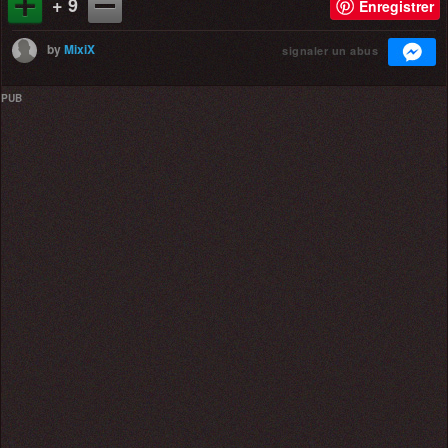
+ 9
Enregistrer
by
MixiX
signaler un abus
PUB