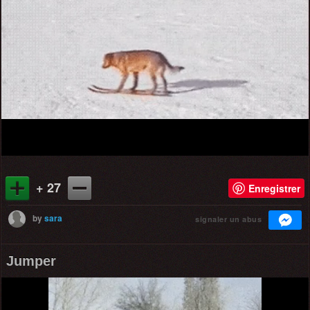
+ 27
Enregistrer
by
sara
signaler un abus
Jumper