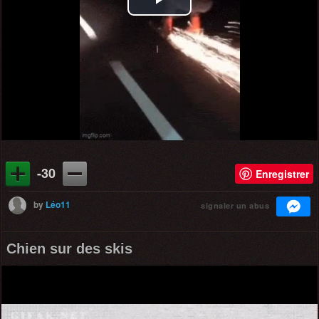
Play
Video
-30
Enregistrer
by
Léo11
signaler un abus
Chien sur des skis