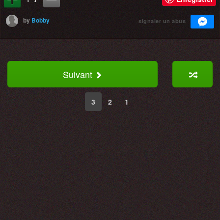
by
Bobby
signaler un abus
Suivant
3
2
1