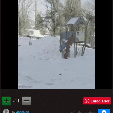
-11
Enregistrer
by
JoneDoe
signaler un abus