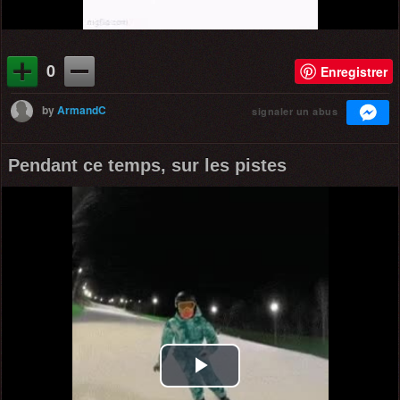
0
Enregistrer
by
ArmandC
signaler un abus
Pendant ce temps, sur les pistes
Play