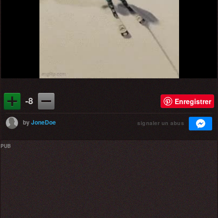
Video
-8
Enregistrer
by
JoneDoe
signaler un abus
PUB