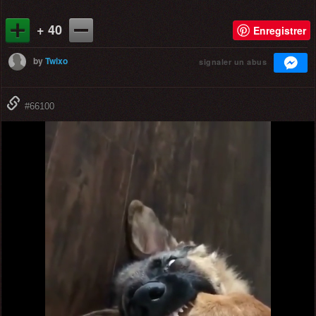
+ 40
Enregistrer
by
Twixo
signaler un abus
#66100