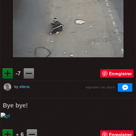
-7
Enregistrer
by
aliens
signaler un abus
Bye bye!
+ 6
Enregistrer