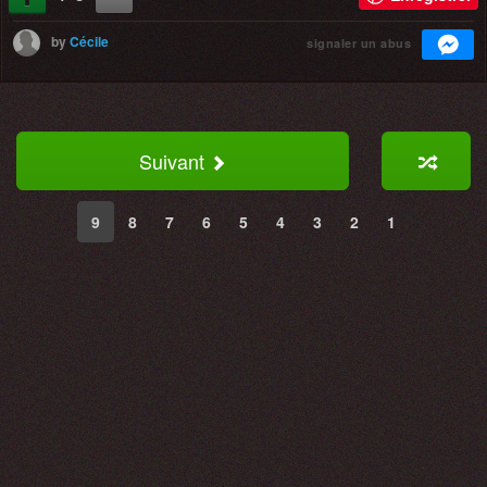
by
Cécile
signaler un abus
Suivant
9
8
7
6
5
4
3
2
1