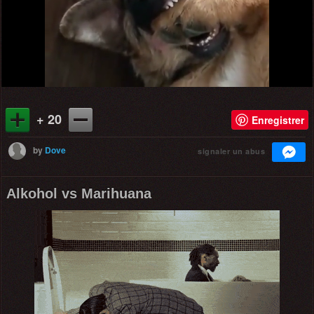
+ 20
Enregistrer
by
Dove
signaler un abus
Alkohol vs Marihuana