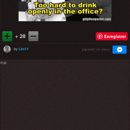
+ 28
Enregistrer
by
Léo11
signaler un abus
PUB