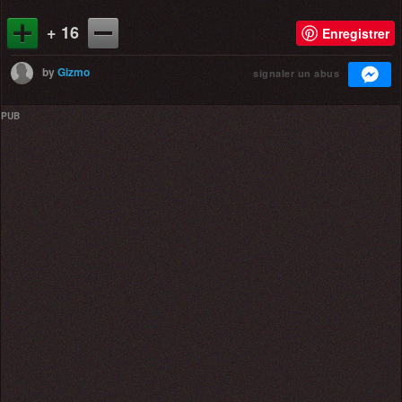
+ 16
Enregistrer
by
Gizmo
signaler un abus
PUB