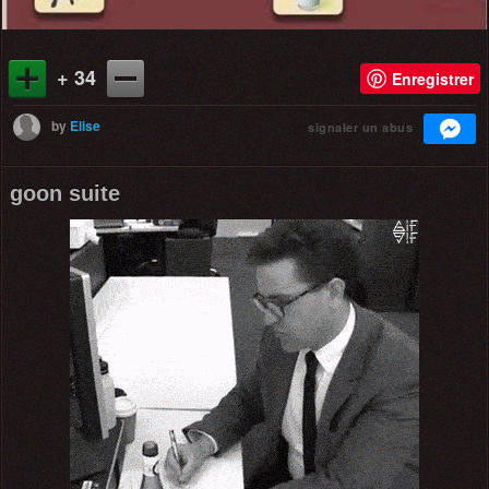
+ 34
Enregistrer
by
Elise
signaler un abus
goon suite