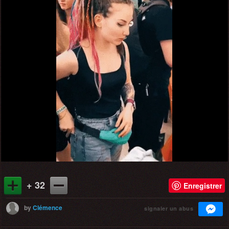
+ 32
Enregistrer
by
Clémence
signaler un abus