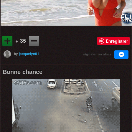
+ 35
Enregistrer
by
jacquelyn01
signaler un abus
Bonne chance