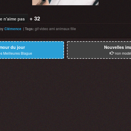
+ 32
e n'aime pas
by
Clémence
|
Tags
:
gif
video
ami
animaux
fille
mour du jour
Nouvelles im
s Meilleures Blague
non modé