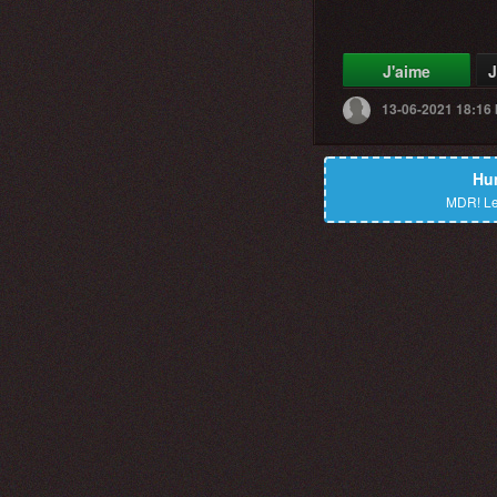
J'aime
J
13-06-2021 18:16
Hu
MDR!
Le