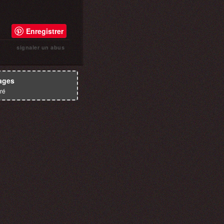
Enregistrer
signaler un abus
ages
ré