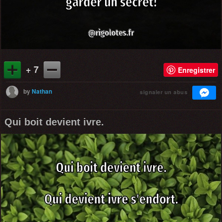
+ 7
Enregistrer
by
Nathan
signaler un abus
Qui boit devient ivre.