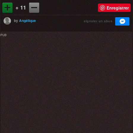
+ 11
Enregistrer
by
Angélique
signaler un abus
PUB