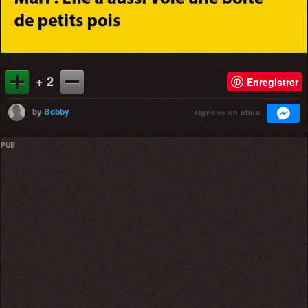
+ 2
Enregistrer
by
Bobby
signaler un abus
PUB