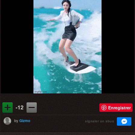
-12
Enregistrer
by
Gizmo
signaler un abus