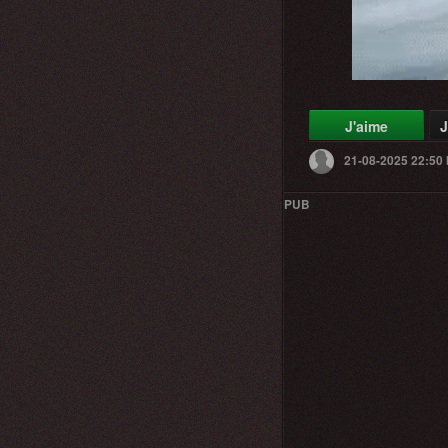
J'aime
J
21-08-2025 22:50
PUB