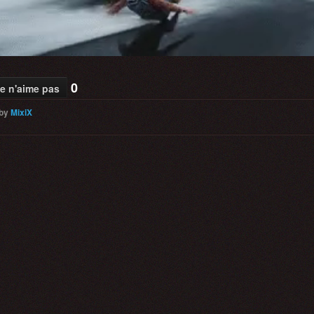
0
e n'aime pas
by
MixiX