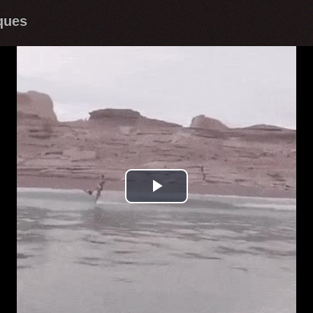
ques
Play
Video