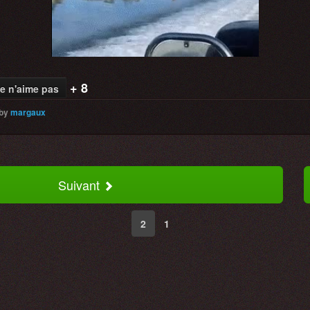
Video
+ 8
e n'aime pas
by
margaux
Suivant
2
1