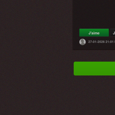
J'aime
J
27-01-2026 21:01