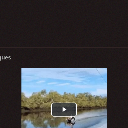
ques
Play