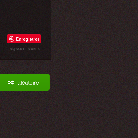
Enregistrer
signaler un abus
aléatoire