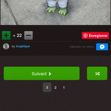
+ 22
Enregistrer
by
Angélique
signaler un abus
Suivant
3
2
1