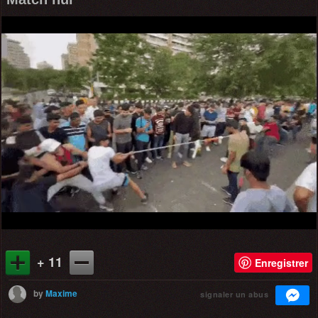
+ 11
Enregistrer
by
Maxime
signaler un abus