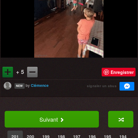
+ 5
Enregistrer
by
Clémence
signaler un abus
NEW
Suivant
201
200
199
198
197
196
195
194