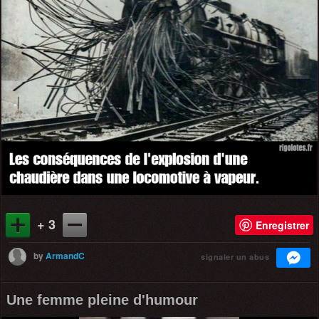
+ 3
Enregistrer
by
ArmandC
signaler un abus
Une femme pleine d'humour