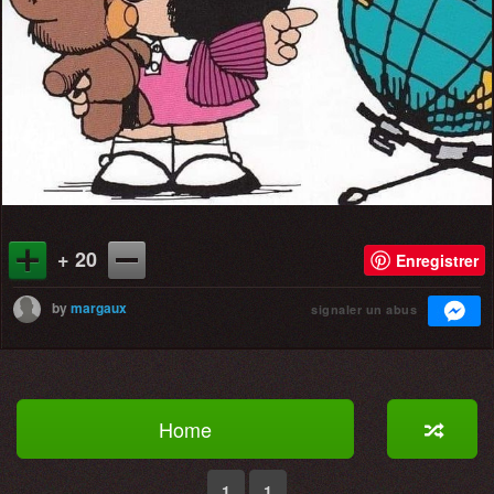
+ 20
Enregistrer
by
margaux
signaler un abus
Home
1
1