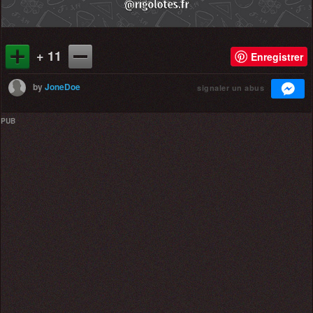
+ 11
Enregistrer
by
JoneDoe
signaler un abus
PUB