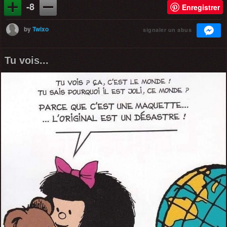
-8
Enregistrer
by
Twixo
signaler un abus
Tu vois...