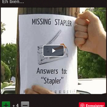
Eh bien…
Play
Video
+ 4
Enregistrer