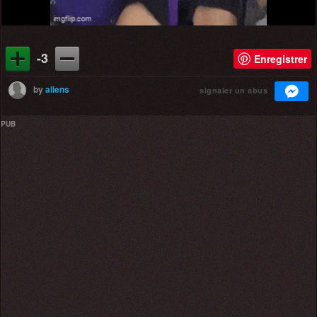
-3
Enregistrer
by
aliens
signaler un abus
PUB