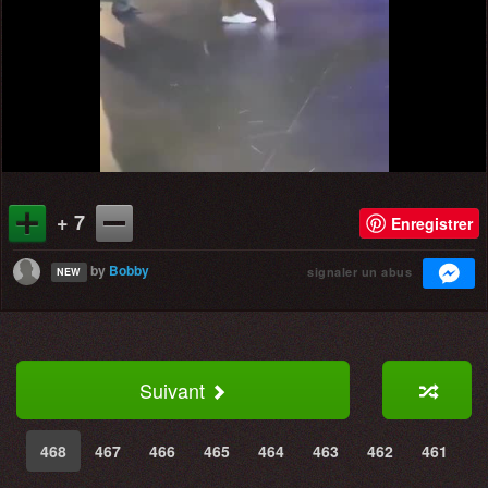
Video
+ 7
Enregistrer
by
Bobby
signaler un abus
NEW
Suivant
468
467
466
465
464
463
462
461