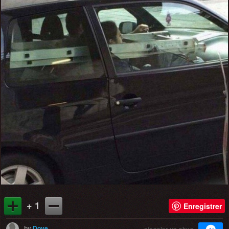
+ 1
Enregistrer
by
Dove
signaler un abus