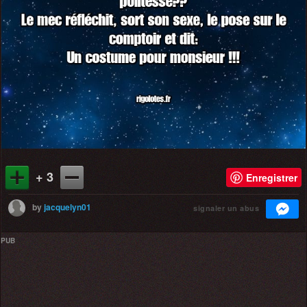
+ 3
Enregistrer
by
jacquelyn01
signaler un abus
PUB