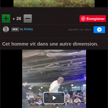
+ 26
Enregistrer
by
Bobby
signaler un abus
NEW
Cet homme vit dans une autre dimension.
Play