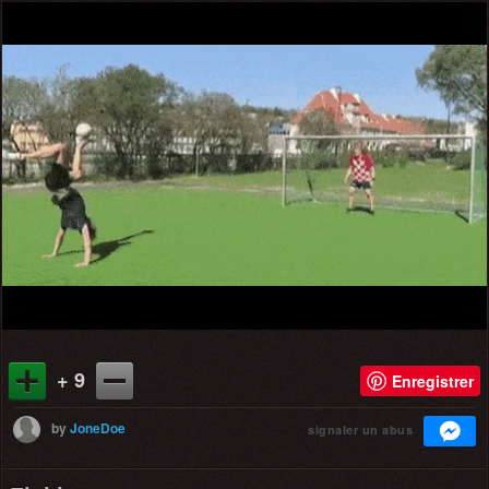
+ 9
Enregistrer
by
JoneDoe
signaler un abus