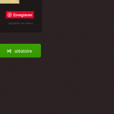
Enregistrer
signaler un abus
aléatoire