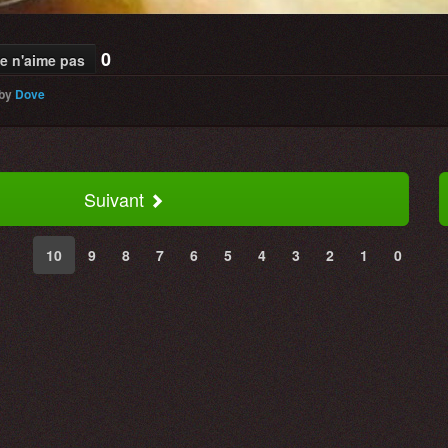
0
e n'aime pas
by
Dove
Suivant
10
9
8
7
6
5
4
3
2
1
0