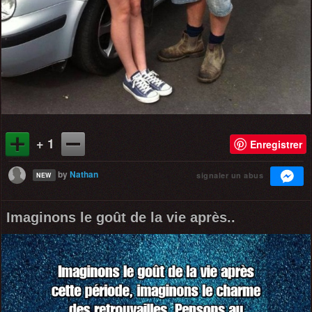
+ 1
Enregistrer
by
Nathan
signaler un abus
NEW
Imaginons le goût de la vie après..