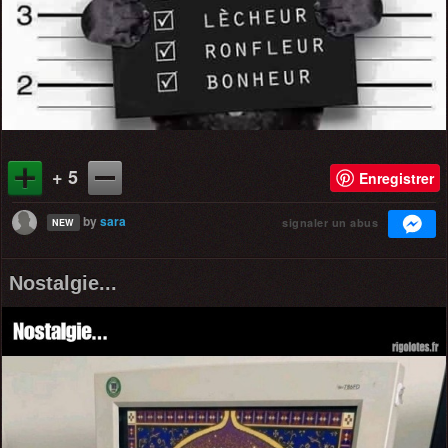
+ 5
Enregistrer
by
sara
signaler un abus
NEW
Nostalgie...