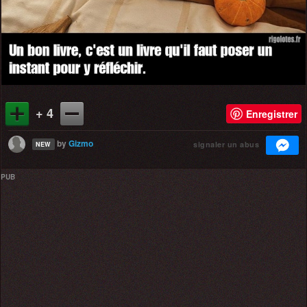
+ 4
Enregistrer
by
Gizmo
signaler un abus
NEW
PUB