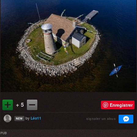
+ 5
Enregistrer
by
Léo11
signaler un abus
NEW
PUB