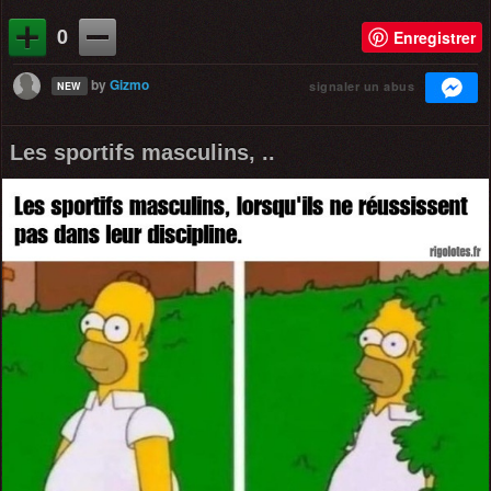
0
Enregistrer
by
Gizmo
signaler un abus
NEW
Les sportifs masculins, ..