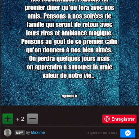
+ 2
Enregistrer
by
Maxime
signaler un abus
NEW