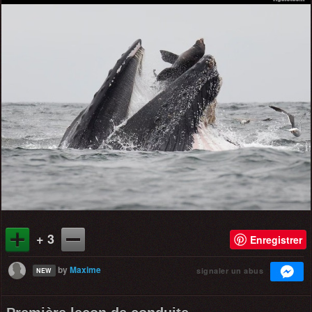
+ 3
Enregistrer
by
Maxime
signaler un abus
NEW