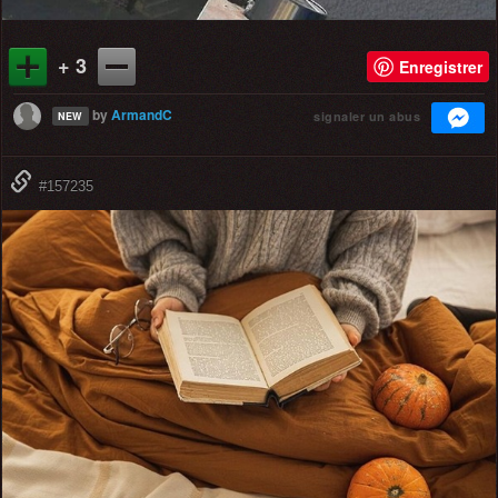
+ 3
Enregistrer
by
ArmandC
signaler un abus
NEW
#157235