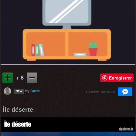
+ 8
Enregistrer
by
Carla
signaler un abus
NEW
Île déserte