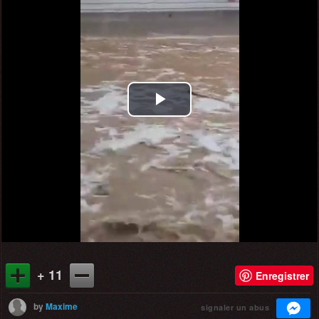
Play
Video
+ 11
Enregistrer
by
Maxime
signaler un abus