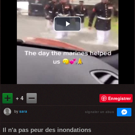
Play
Video
+ 4
Enregistrer
by
sara
signaler un abus
Il n'a pas peur des inondations