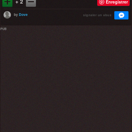
+ 2
Enregistrer
by
Dove
signaler un abus
PUB