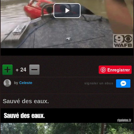
Play
Video
+ 24
Enregistrer
by
Celeste
signaler un abus
Sauvé des eaux.