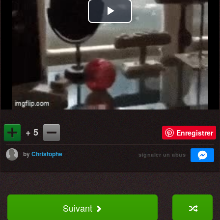
Play
Video
+ 5
Enregistrer
by
Christophe
signaler un abus
Suivant