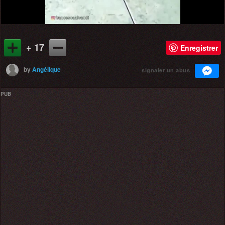
+ 17
Enregistrer
by
Angélique
signaler un abus
PUB