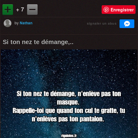
+ 7
Enregistrer
by
Nathan
signaler un abus
Si ton nez te démange,..