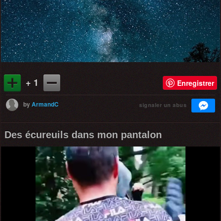
+ 1
Enregistrer
by
ArmandC
signaler un abus
Des écureuils dans mon pantalon