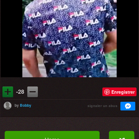
-28
Enregistrer
by
Bobby
signaler un abus