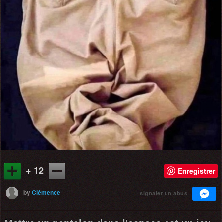
+ 12
Enregistrer
by
Clémence
signaler un abus