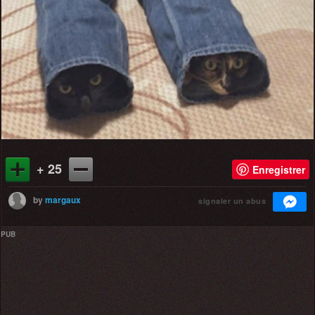
+ 25
Enregistrer
by
margaux
signaler un abus
PUB