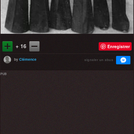
+ 16
Enregistrer
by
Clémence
signaler un abus
PUB