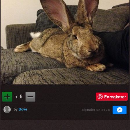
+ 5
Enregistrer
by
Dove
signaler un abus