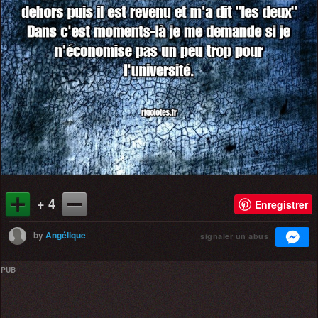
+ 4
Enregistrer
by
Angélique
signaler un abus
PUB