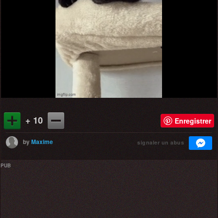
+ 10
Enregistrer
by
Maxime
signaler un abus
PUB