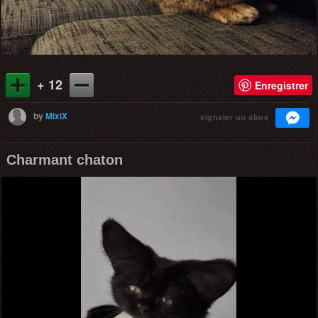
+ 12
Enregistrer
by
MixiX
signaler un abus
Charmant chaton