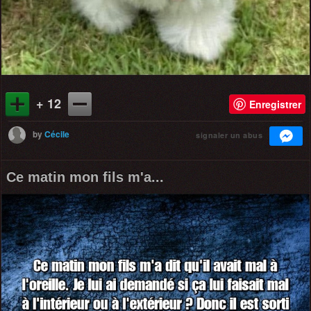
+ 12
Enregistrer
by
Cécile
signaler un abus
Ce matin mon fils m'a...