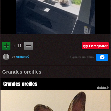
+ 11
Enregistrer
by
ArmandC
signaler un abus
Grandes oreilles