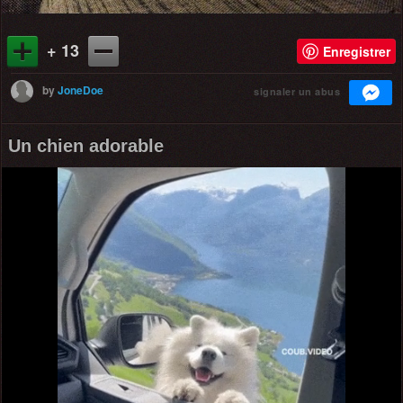
+ 13
Enregistrer
by
JoneDoe
signaler un abus
Un chien adorable