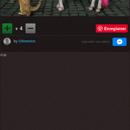
+ 4
Enregistrer
by
Clémence
signaler un abus
PUB