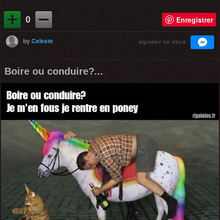
0
Enregistrer
by
Celeste
signaler un abus
Boire ou conduire?...