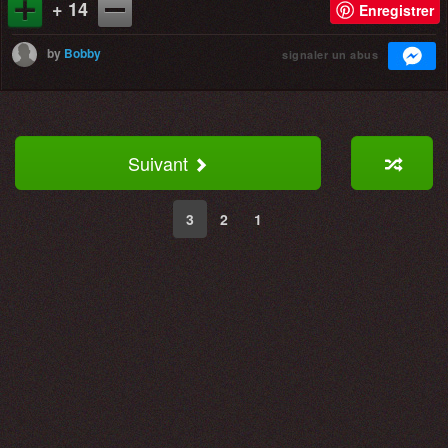
+ 14
Enregistrer
by
Bobby
signaler un abus
Suivant
3
2
1