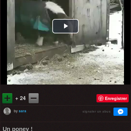
Play
Video
+ 24
Enregistrer
by
sara
signaler un abus
Un poney !