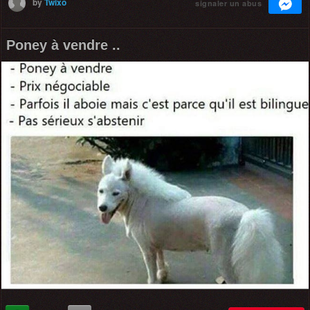
by
Twixo
signaler un abus
Poney à vendre ..