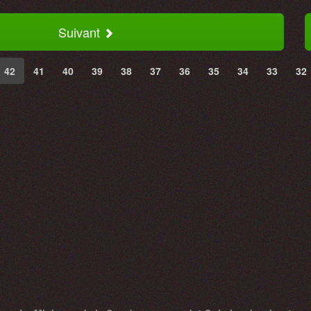
Suivant
42
41
40
39
38
37
36
35
34
33
32