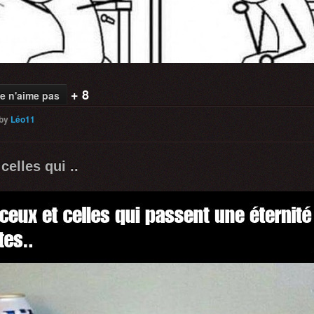
+ 8
e n'aime pas
by
Léo11
celles qui ..