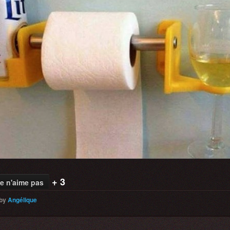
+ 3
e n'aime pas
by
Angélique