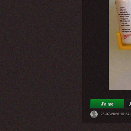
J'aime
J
25-07-2026 15:54