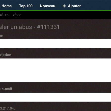
Home
Top 100
Nouveau
Ajouter
RÔLES
VÍDEO
aler un abus - #111331
me
ription
 e-mail
3.217.84
,