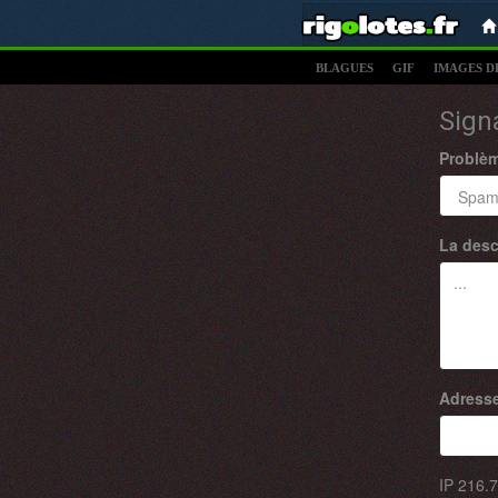
BLAGUES
GIF
IMAGES D
Sign
Problè
La desc
Adresse
IP
216.7