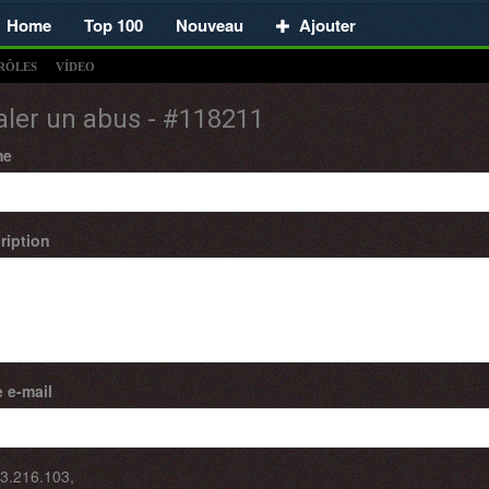
Home
Top 100
Nouveau
Ajouter
RÔLES
VÍDEO
aler un abus - #118211
me
ription
 e-mail
3.216.103
,