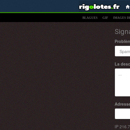
BLAGUES
GIF
IMAGES D
Sign
Problè
La desc
Adresse
IP
216.7