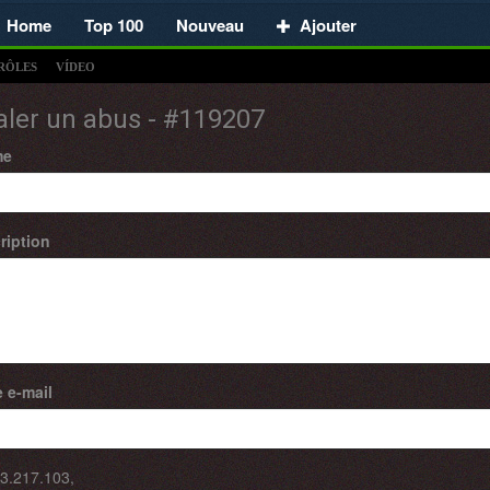
Home
Top 100
Nouveau
Ajouter
RÔLES
VÍDEO
aler un abus - #119207
me
ription
 e-mail
3.217.103
,