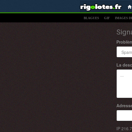
BLAGUES
GIF
IMAGES D
Sign
Problè
La desc
Adresse
IP
216.7