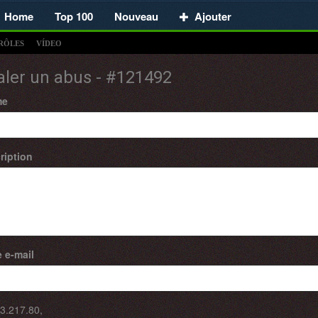
Home
Top 100
Nouveau
Ajouter
RÔLES
VÍDEO
aler un abus - #121492
me
ription
 e-mail
3.217.80
,