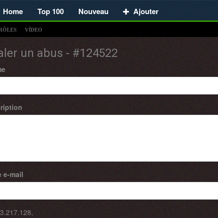
Home
Top 100
Nouveau
Ajouter
RÔLES
VÍDEO
aler un abus - #124522
me
ription
 e-mail
3.217.128
,