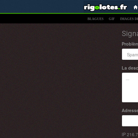
BLAGUES
GIF
IMAGES D
Sign
Problè
La desc
Adresse
IP
216.7