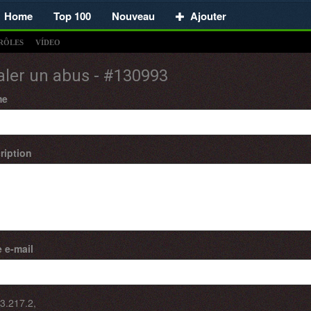
Home
Top 100
Nouveau
Ajouter
RÔLES
VÍDEO
aler un abus - #130993
me
ription
 e-mail
3.217.2
,