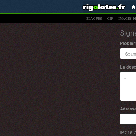
BLAGUES
GIF
IMAGES D
Sign
Problè
La desc
Adresse
IP
216.7