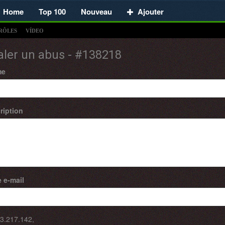
Home
Top 100
Nouveau
Ajouter
RÔLES
VÍDEO
aler un abus - #138218
me
ription
 e-mail
3.217.142
,