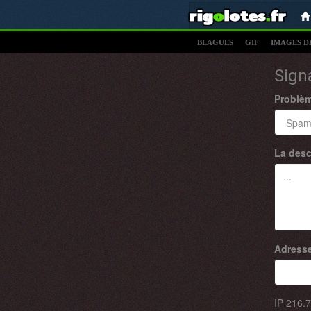
BLAGUES
GIF
IMAGES D
Sign
Problè
La desc
Adresse
IP
216.7