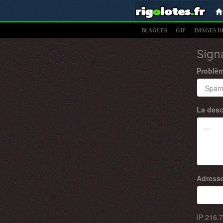
BLAGUES
GIF
IMAGES D
Sign
Problè
La desc
Adresse
IP
216.7