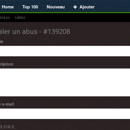
Home
Top 100
Nouveau
Ajouter
RÔLES
VÍDEO
aler un abus - #139208
me
ription
 e-mail
3.216.5
,