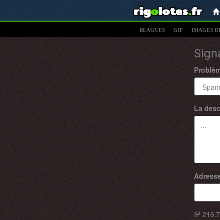
BLAGUES
GIF
IMAGES D
Sign
Problè
La desc
Adresse
IP
216.7