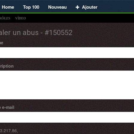
Home
Top 100
Nouveau
Ajouter
RÔLES
VÍDEO
aler un abus - #150552
me
ription
 e-mail
3.217.86
,