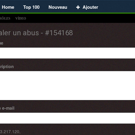
Home
Top 100
Nouveau
Ajouter
RÔLES
VÍDEO
aler un abus - #154168
me
ription
 e-mail
3.217.120
,