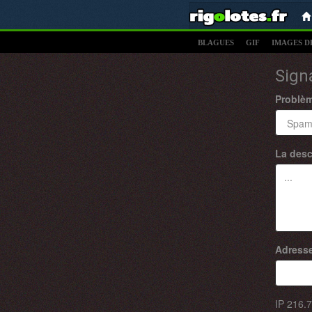
BLAGUES
GIF
IMAGES D
Sign
Problè
La desc
Adresse
IP
216.7