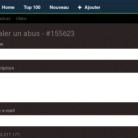
Home
Top 100
Nouveau
Ajouter
RÔLES
VÍDEO
aler un abus - #155623
me
ription
 e-mail
3.217.177
,