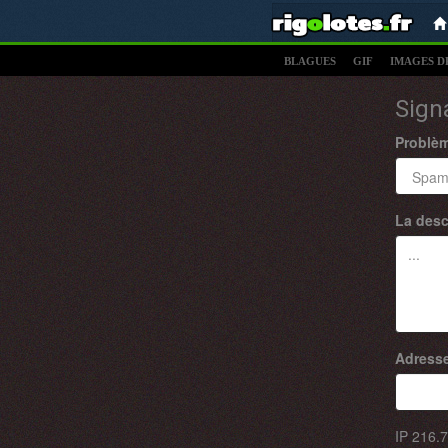
BLAGUES
GIF
IMAGES D
Sign
Problè
La desc
Adresse
IP
216.7