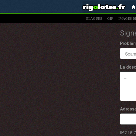
BLAGUES
GIF
IMAGES D
Sign
Problè
La desc
Adresse
IP
216.7