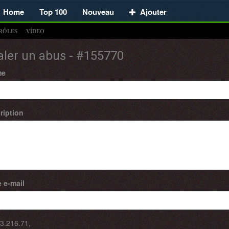
Home
Top 100
Nouveau
Ajouter
RÔLES
VÍDEO
aler un abus - #155770
me
ription
 e-mail
3.216.71
,