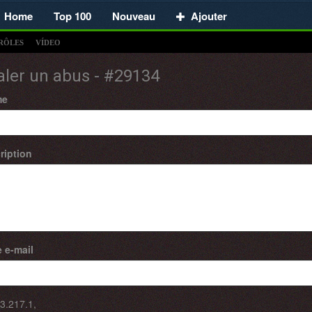
Home
Top 100
Nouveau
Ajouter
RÔLES
VÍDEO
aler un abus - #29134
me
ription
 e-mail
3.217.1
,