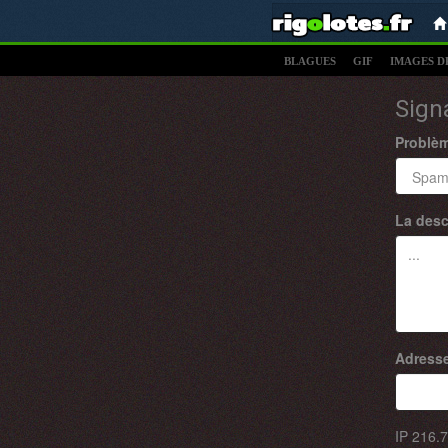
BLAGUES
GIF
IMAGES D
Sign
Problè
La desc
Adresse
IP
216.7