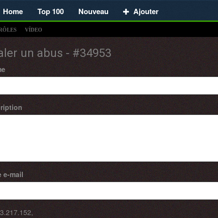
Home
Top 100
Nouveau
Ajouter
RÔLES
VÍDEO
aler un abus - #34953
me
ription
 e-mail
3.217.152
,