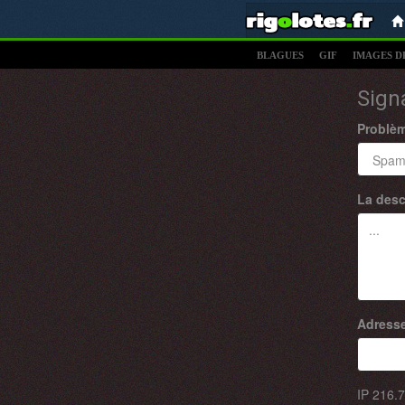
BLAGUES
GIF
IMAGES D
Sign
Problè
La desc
Adresse
IP
216.7