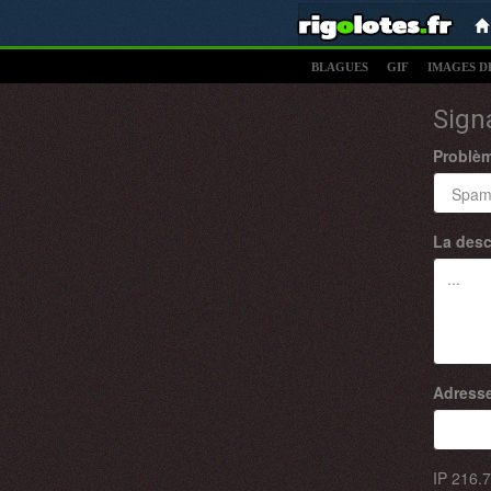
BLAGUES
GIF
IMAGES D
Sign
Problè
La desc
Adresse
IP
216.7