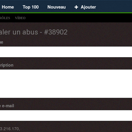
Home
Top 100
Nouveau
Ajouter
RÔLES
VÍDEO
aler un abus - #38902
me
ription
 e-mail
3.216.170
,