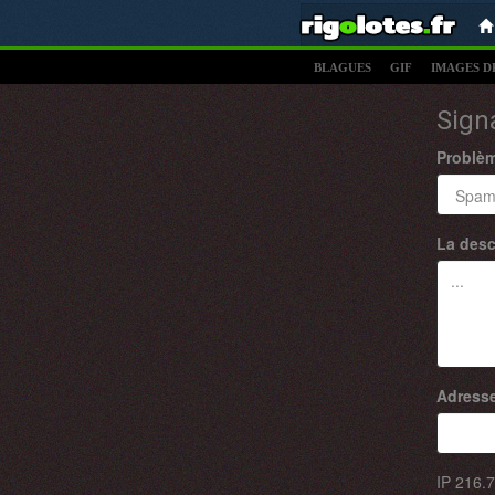
BLAGUES
GIF
IMAGES D
Sign
Problè
La desc
Adresse
IP
216.7