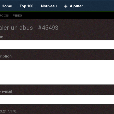
Home
Top 100
Nouveau
Ajouter
RÔLES
VÍDEO
aler un abus - #45493
me
ription
 e-mail
3.217.178
,