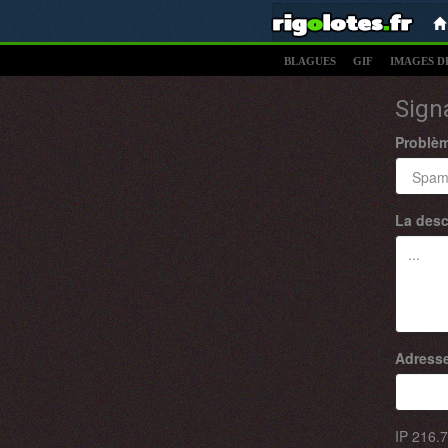
BLAGUES
GIF
IMAGES D
Sign
Problè
La desc
Adresse
IP
216.7