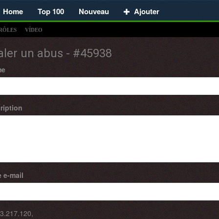
Home
Top 100
Nouveau
Ajouter
RÔLES
VÍDEO
aler un abus - #45938
me
ription
 e-mail
3.217.120
,