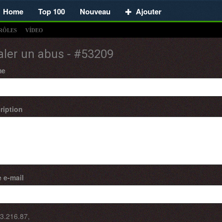
Home
Top 100
Nouveau
Ajouter
RÔLES
VÍDEO
aler un abus - #53209
me
ription
 e-mail
3.216.87
,