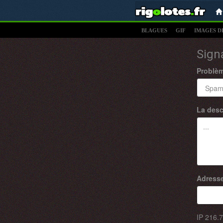
BLAGUES
GIF
IMAGES D
Sign
Problè
La desc
Adresse
IP
216.7