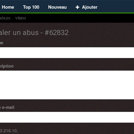
Home
Top 100
Nouveau
Ajouter
RÔLES
VÍDEO
aler un abus - #62832
me
ription
 e-mail
3.216.10
,