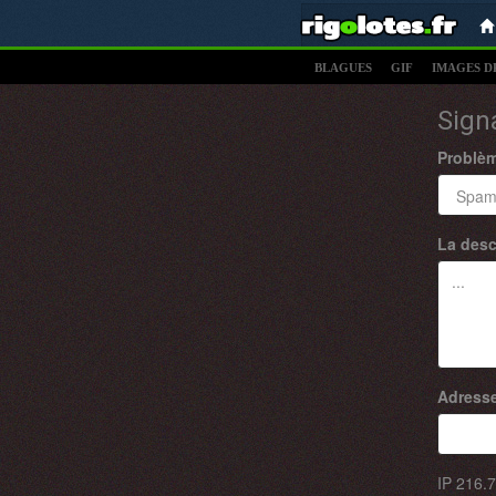
BLAGUES
GIF
IMAGES D
Sign
Problè
La desc
Adresse
IP
216.7