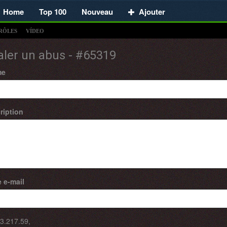
Home
Top 100
Nouveau
Ajouter
RÔLES
VÍDEO
aler un abus - #65319
me
ription
 e-mail
3.217.59
,