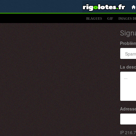
BLAGUES
GIF
IMAGES D
Sign
Problè
La desc
Adresse
IP
216.7