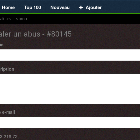
Home
Top 100
Nouveau
Ajouter
RÔLES
VÍDEO
aler un abus - #80145
me
ription
 e-mail
3.216.72
,