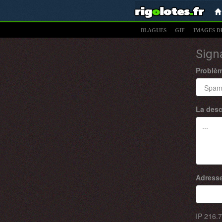
BLAGUES
GIF
IMAGES D
Sign
Problè
La desc
Adresse
IP
216.7