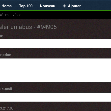
Home
Top 100
Nouveau
Ajouter
RÔLES
VÍDEO
aler un abus - #94905
me
ription
 e-mail
3.217.8
,