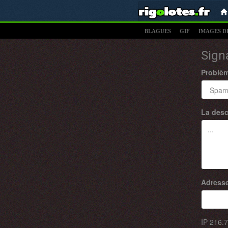
BLAGUES
GIF
IMAGES D
Sign
Problè
La desc
Adresse
IP
216.7