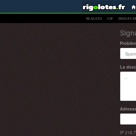
BLAGUES
GIF
IMAGES D
Sign
Problè
La desc
Adresse
IP
216.7