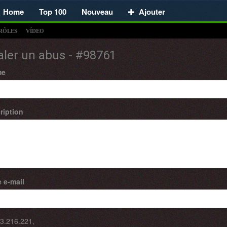
Home
Top 100
Nouveau
Ajouter
RÔLES
VÍDEO
aler un abus - #98761
me
ription
 e-mail
3.216.221
,