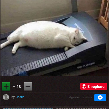
+ 10
Enregistrer
by
Cécile
signaler un abus