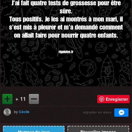
+ 11
Enregistrer
by
Cécile
signaler un abus
Humour du jour
Nouvelles images