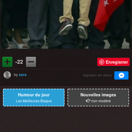
-22
Enregistrer
by
sara
signaler un abus
Humour du jour
Nouvelles images
Les Meilleures Blague
non modéré