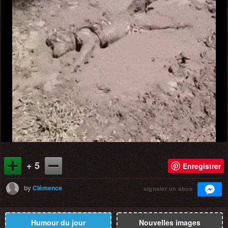
+ 5
Enregistrer
by
Clémence
signaler un abus
Humour du jour
Nouvelles images