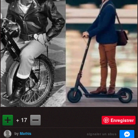
+ 17
Enregistrer
by
Mathis
signaler un abus