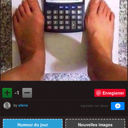
-1
Enregistrer
by
aliens
signaler un abus
Humour du jour
Nouvelles images