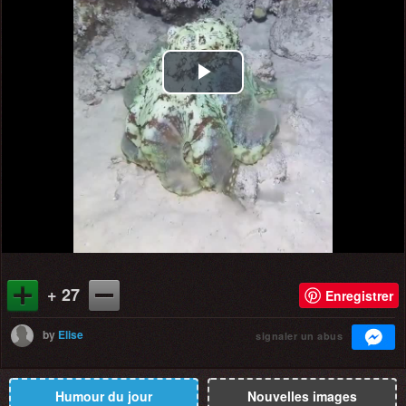
Play
Video
+ 27
Enregistrer
by
Elise
signaler un abus
Humour du jour
Nouvelles images