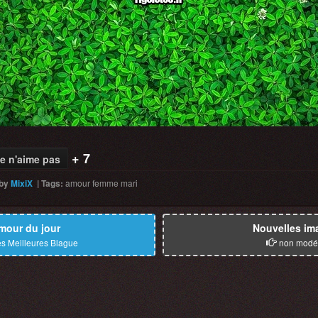
+ 7
e n'aime pas
by
MixiX
|
Tags
:
amour
femme
mari
mour du jour
Nouvelles im
s Meilleures Blague
non modé