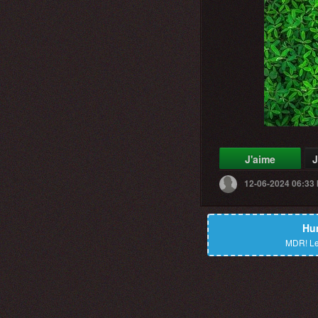
J'aime
J
12-06-2024 06:33
Hu
MDR!
Le