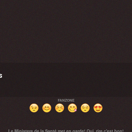
s
FANZONE
Le Ministere de la Santé met en garde! Oui, rire c'est bon!