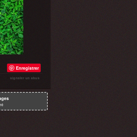
Enregistrer
signaler un abus
ages
ré