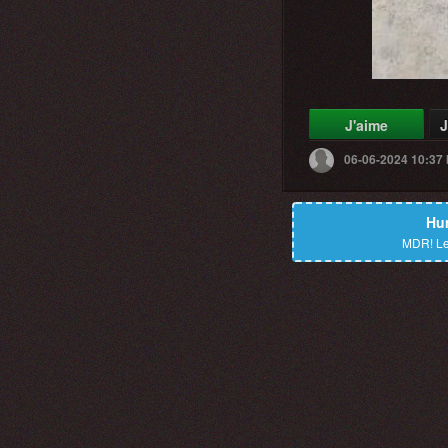
J'aime
J
06-06-2024 10:37
Hu
MDR!
Le