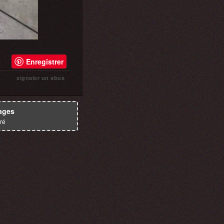
Enregistrer
signaler un abus
ages
ré