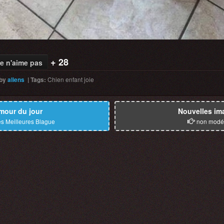
+ 28
e n'aime pas
by
aliens
|
Tags
:
Chien
enfant
joie
mour du jour
Nouvelles im
s Meilleures Blague
non modé