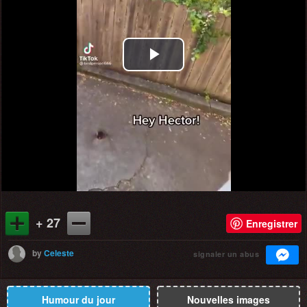
Play
Video
+ 27
Enregistrer
by
Celeste
signaler un abus
Humour du jour
Nouvelles images